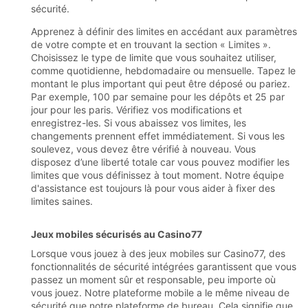
sécurité.
Apprenez à définir des limites en accédant aux paramètres
de votre compte et en trouvant la section « Limites ».
Choisissez le type de limite que vous souhaitez utiliser,
comme quotidienne, hebdomadaire ou mensuelle. Tapez le
montant le plus important qui peut être déposé ou pariez.
Par exemple, 100 par semaine pour les dépôts et 25 par
jour pour les paris. Vérifiez vos modifications et
enregistrez-les. Si vous abaissez vos limites, les
changements prennent effet immédiatement. Si vous les
soulevez, vous devez être vérifié à nouveau. Vous
disposez d’une liberté totale car vous pouvez modifier les
limites que vous définissez à tout moment. Notre équipe
d'assistance est toujours là pour vous aider à fixer des
limites saines.
Jeux mobiles sécurisés au Casino77
Lorsque vous jouez à des jeux mobiles sur Casino77, des
fonctionnalités de sécurité intégrées garantissent que vous
passez un moment sûr et responsable, peu importe où
vous jouez. Notre plateforme mobile a le même niveau de
sécurité que notre plateforme de bureau. Cela signifie que