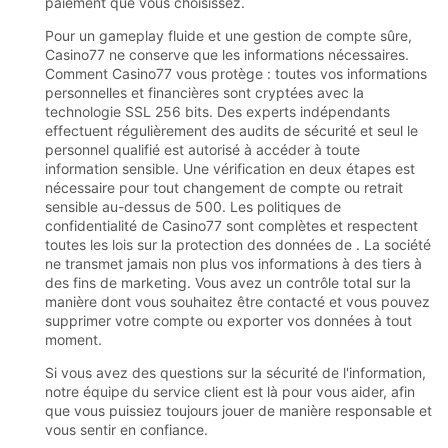
paiement que vous choisissez.
Pour un gameplay fluide et une gestion de compte sûre,
Casino77 ne conserve que les informations nécessaires.
Comment Casino77 vous protège : toutes vos informations
personnelles et financières sont cryptées avec la
technologie SSL 256 bits. Des experts indépendants
effectuent régulièrement des audits de sécurité et seul le
personnel qualifié est autorisé à accéder à toute
information sensible. Une vérification en deux étapes est
nécessaire pour tout changement de compte ou retrait
sensible au-dessus de 500. Les politiques de
confidentialité de Casino77 sont complètes et respectent
toutes les lois sur la protection des données de . La société
ne transmet jamais non plus vos informations à des tiers à
des fins de marketing. Vous avez un contrôle total sur la
manière dont vous souhaitez être contacté et vous pouvez
supprimer votre compte ou exporter vos données à tout
moment.
Si vous avez des questions sur la sécurité de l'information,
notre équipe du service client est là pour vous aider, afin
que vous puissiez toujours jouer de manière responsable et
vous sentir en confiance.