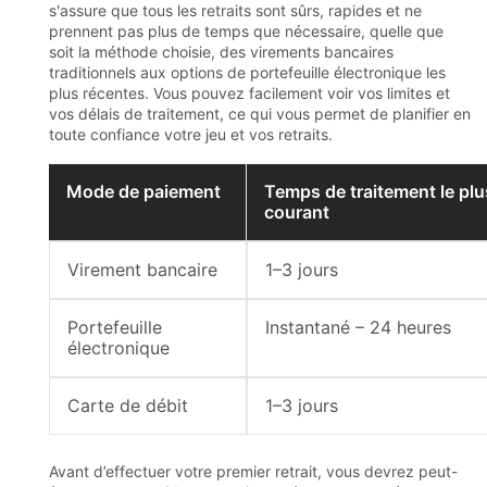
s'assure que tous les retraits sont sûrs, rapides et ne
prennent pas plus de temps que nécessaire, quelle que
soit la méthode choisie, des virements bancaires
traditionnels aux options de portefeuille électronique les
plus récentes. Vous pouvez facilement voir vos limites et
vos délais de traitement, ce qui vous permet de planifier en
toute confiance votre jeu et vos retraits.
Mode de paiement
Temps de traitement le plu
courant
Virement bancaire
1–3 jours
Portefeuille
Instantané – 24 heures
électronique
Carte de débit
1–3 jours
Avant d’effectuer votre premier retrait, vous devrez peut-