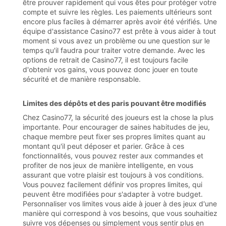
être prouver rapidement qui vous êtes pour protéger votre
compte et suivre les règles. Les paiements ultérieurs sont
encore plus faciles à démarrer après avoir été vérifiés. Une
équipe d'assistance Casino77 est prête à vous aider à tout
moment si vous avez un problème ou une question sur le
temps qu'il faudra pour traiter votre demande. Avec les
options de retrait de Casino77, il est toujours facile
d'obtenir vos gains, vous pouvez donc jouer en toute
sécurité et de manière responsable.
Limites des dépôts et des paris pouvant être modifiés
Chez Casino77, la sécurité des joueurs est la chose la plus
importante. Pour encourager de saines habitudes de jeu,
chaque membre peut fixer ses propres limites quant au
montant qu'il peut déposer et parier. Grâce à ces
fonctionnalités, vous pouvez rester aux commandes et
profiter de nos jeux de manière intelligente, en vous
assurant que votre plaisir est toujours à vos conditions.
Vous pouvez facilement définir vos propres limites, qui
peuvent être modifiées pour s'adapter à votre budget.
Personnaliser vos limites vous aide à jouer à des jeux d'une
manière qui correspond à vos besoins, que vous souhaitiez
suivre vos dépenses ou simplement vous sentir plus en